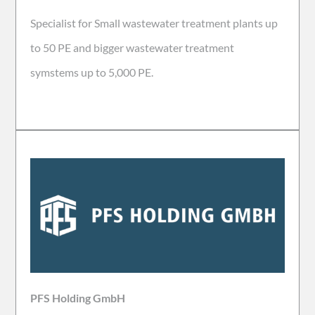
Specialist for Small wastewater treatment plants up
to 50 PE and bigger wastewater treatment
symstems up to 5,000 PE.
PFS Holding GmbH