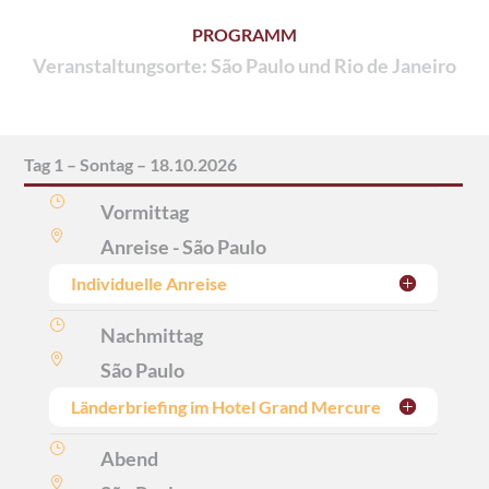
PROGRAMM
Veranstaltungsorte: São Paulo und Rio de Janeiro
Tag 1 – Sontag – 18.10.2026
}
Vormittag

Anreise - São Paulo
Individuelle Anreise
}
Nachmittag

São Paulo
Länderbriefing im Hotel Grand Mercure
}
Abend
