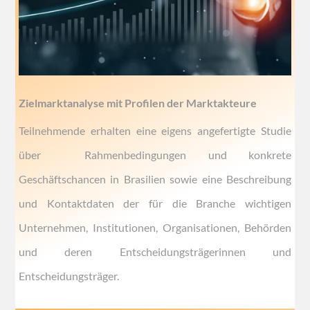
Zielmarktanalyse mit Profilen der Marktakteure
Teilnehmende erhalten eine eigens angefertigte Studie
über Rahmenbedingungen und konkrete
Geschäftschancen in Brasilien sowie eine Beschreibung
und Kontaktdaten der für die Branche wichtigen
Unternehmen, Institutionen, Organisationen, Behörden
und deren Entscheidungsträgerinnen und
Entscheidungsträger.