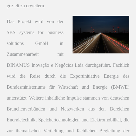
gezielt zu erweitern.
Das Projekt wird von der
SBS systems for business
solutions GmbH in
Zusammenarbeit mit
DINAMUS Inovação e Negócios Ltda durchgeführt. Fachlich
wird die Reise durch die Exportinitiative Energie des
Bundesministeriums für Wirtschaft und Energie (BMWE)
unterstützt. Weitere inhaltliche Impulse stammen von deutschen
Branchenverbänden und Netzwerken aus den Bereichen
Energietechnik, Speichertechnologien und Elektromobilität, die
zur thematischen Vertiefung und fachlichen Begleitung der