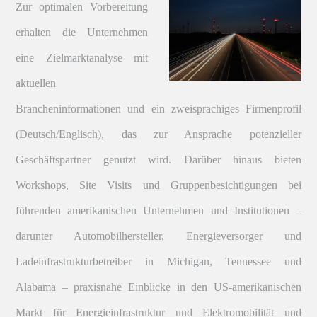
Zur optimalen Vorbereitung
erhalten die Unternehmen
eine Zielmarktanalyse mit
aktuellen
Brancheninformationen und ein zweisprachiges Firmenprofil
(Deutsch/Englisch), das zur Ansprache potenzieller
Geschäftspartner genutzt wird. Darüber hinaus bieten
Workshops, Site Visits und Gruppenbesichtigungen bei
führenden amerikanischen Unternehmen und Institutionen –
darunter Automobilhersteller, Energieversorger und
Ladeinfrastrukturbetreiber in Michigan, Tennessee und
Alabama – praxisnahe Einblicke in den US-amerikanischen
Markt für Energieinfrastruktur und Elektromobilität und