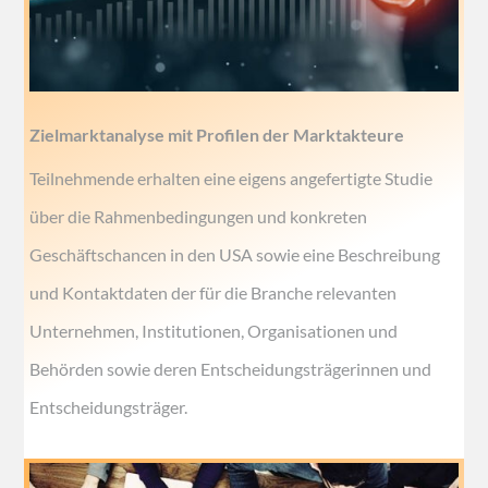
Zielmarktanalyse mit Profilen der Marktakteure
Teilnehmende erhalten eine eigens angefertigte Studie
über die Rahmenbedingungen und konkreten
Geschäftschancen in den USA sowie eine Beschreibung
und Kontaktdaten der für die Branche relevanten
Unternehmen, Institutionen, Organisationen und
Behörden sowie deren Entscheidungsträgerinnen und
Entscheidungsträger.