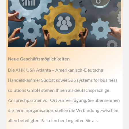
Neue Geschäftsmöglichkeiten
Die AHK USA Atlanta – Amerikanisch-Deutsche
Handelskammer Südost sowie SBS systems for business
solutions GmbH stehen Ihnen als deutschsprachige
Ansprechpartner vor Ort zur Verfügung. Sie übernehmen
die Terminorganisation, stellen die Verbindung zwischen
allen beteiligten Parteien her, begleiten Sie als