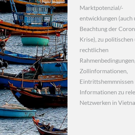
Marktpotenzial/-
entwicklungen (auch 
Beachtung der Coron
Krise), zu politischen
rechtlichen
Rahmenbedingungen
Zollinformationen,
Eintrittshemmnissen
Informationen zu rel
Netzwerken in Vietn