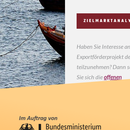
ZIELMARKTANAL
Haben Sie Interesse a
Exportförderprojekt 
teilzunehmen? Dann 
Sie sich die
offenen
Förderprojekte
an