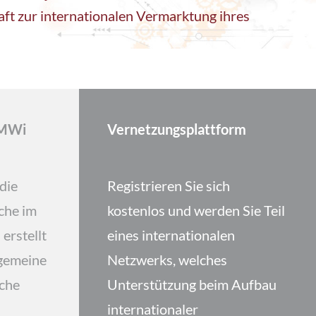
ft zur internationalen Vermarktung ihres
BMWi
Vernetzungsplattform
 die
Registrieren Sie sich
che im
kostenlos und werden Sie Teil
erstellt
eines internationalen
lgemeine
Netzwerks, welches
sche
Unterstützung beim Aufbau
internationaler