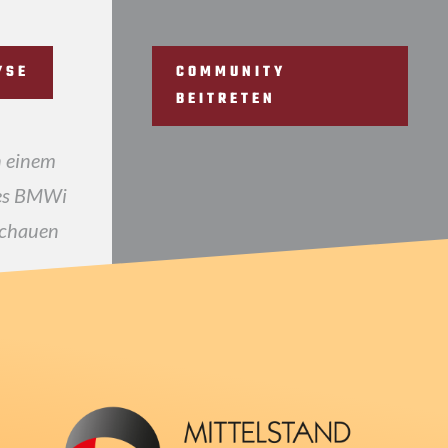
YSE
COMMUNITY
BEITRETEN
n einem
des BMWi
schauen