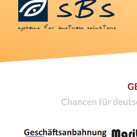
G
Chancen für deuts